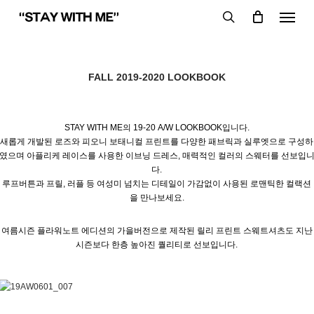
Skip
Menu
to
search
main
content
FALL 2019-2020 LOOKBOOK
STAY WITH ME의 19-20 A/W LOOKBOOK입니다.
새롭게 개발된 로즈와 피오니 보태니컬 프린트를 다양한 패브릭과 실루엣으로 구성하
였으며 아플리케 레이스를 사용한 이브닝 드레스, 매력적인 컬러의 스웨터를 선보입
다.
루프버튼과 프릴, 러플 등 여성미 넘치는 디테일이 가감없이 사용된 로맨틱한 컬랙션
을 만나보세요.
여름시즌 플라워노트 에디션의 가을버전으로 제작된 릴리 프린트 스웨트셔츠도 지난
시즌보다 한층 높아진 퀄리티로 선보입니다.