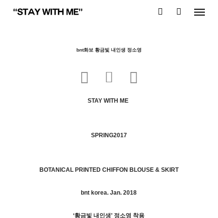
Skip
Menu
to
search
main
content
bnt화보 황금빛 내인생 정소영
STAY WITH ME
SPRING2017
BOTANICAL PRINTED CHIFFON BLOUSE & SKIRT
bnt korea. Jan. 2018
‘황금빛 내인생’ 정소영 착용