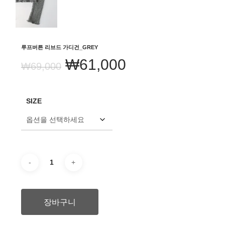
루프버튼 리브드 가디건_GREY
원
현
₩
61,000
₩
69,000
래
재
가
가
SIZE
격:
격:
₩69,000.
₩61,000.
장바구니