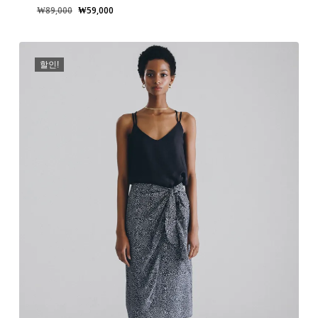
원
현
₩
89,000
₩
59,000
래
재
가
가
격:
격:
할인!
₩89,000.
₩59,000.