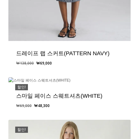
드레이프 랩 스커트(PATTERN NAVY)
원
현
₩
138,000
₩
69,000
래
재
가
가
격:
격:
할인!
₩138,000.
₩69,000.
스마일 페이스 스웨트셔츠(WHITE)
원
현
₩
69,000
₩
48,300
래
재
가
가
격:
격:
할인!
₩69,000.
₩48,300.