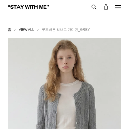
Skip
Menu
to
search
main
content
홈
VIEW ALL
루프버튼 리브드 가디건_GREY