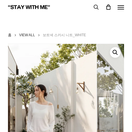
Skip
Menu
to
search
main
content
홈
VIEW ALL
보트넥 스카시 니트_WHITE