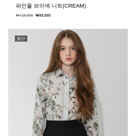
파인울 브이넥 니트(CREAM)
원
현
₩
129,000
₩
89,000
래
재
가
가
격:
격:
할인!
₩129,000.
₩89,000.