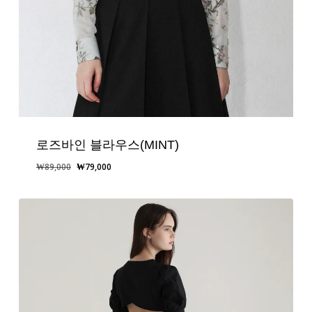
로즈바인 블라우스(MINT)
원
현
₩
89,000
₩
79,000
래
재
가
가
격:
격:
₩89,000.
₩79,000.