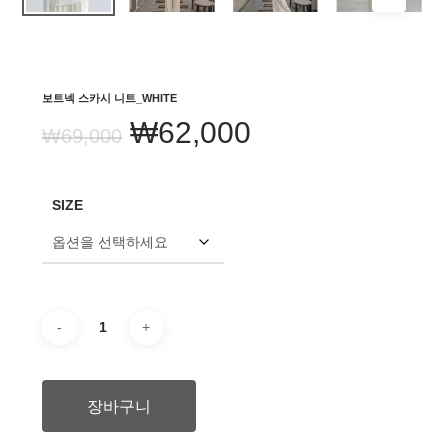
보트넥 스카시 니트_WHITE
원
현
₩
62,000
₩
69,000
래
재
가
가
SIZE
격:
격:
₩69,000.
₩62,000.
장바구니