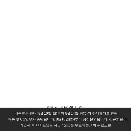
© 2026 STAY WITH ME.
[배송휴무 안내] 8월10일(월)부터 8월14일(금)까지 하계휴가로 인해
✕
배송 및 CS업무가 중단됩니다. 8월18일(화)부터 정상운영됩니다. 신규회원
가입시 10,000포인트 지급 / 전상품 무료배송, 1회 무료교환