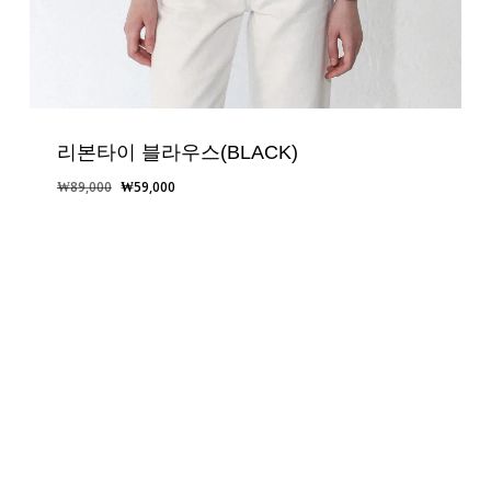
리본타이 블라우스(BLACK)
원
현
₩
89,000
₩
59,000
래
재
가
가
격:
격:
₩89,000.
₩59,000.