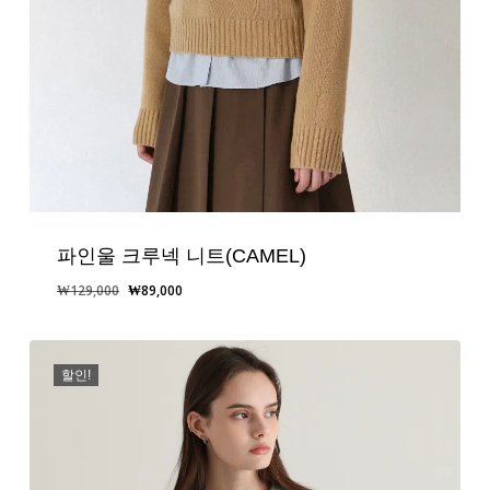
파인울 크루넥 니트(CAMEL)
원
현
₩
129,000
₩
89,000
래
재
가
가
격:
격:
할인!
₩129,000.
₩89,000.