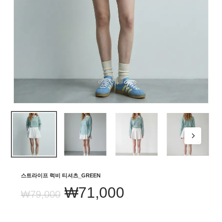
스트라이프 럭비 티셔츠_GREEN
원
현
₩
71,000
₩
79,000
래
재
가
가