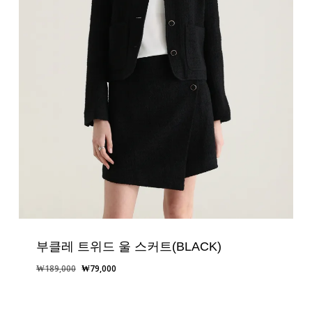
부클레 트위드 울 스커트(BLACK)
원
현
₩
189,000
₩
79,000
래
재
가
가