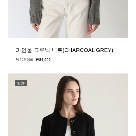
파인울 크루넥 니트(CHARCOAL GREY)
원
현
₩
129,000
₩
89,000
래
재
가
가
격:
격:
할인!
₩129,000.
₩89,000.