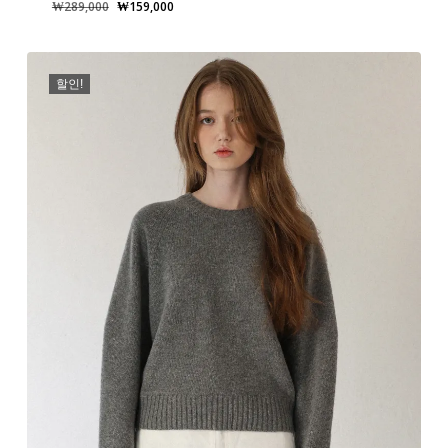
원
현
₩
289,000
₩
159,000
래
재
가
가
격:
격:
할인!
₩289,000.
₩159,000.