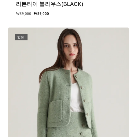
리본타이 블라우스(BLACK)
원
현
₩
89,000
₩
59,000
래
재
가
가
격:
격:
할인!
₩89,000.
₩59,000.