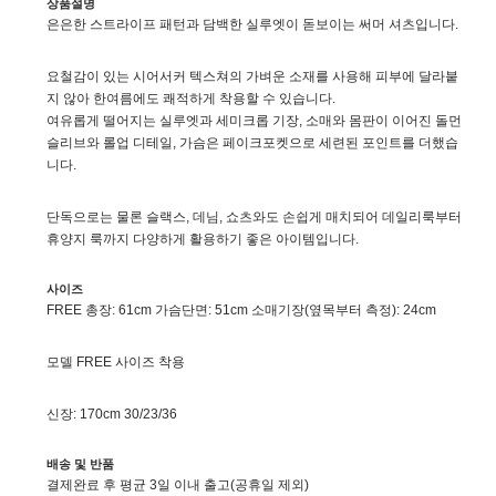
상품설명
은은한 스트라이프 패턴과 담백한 실루엣이 돋보이는 써머 셔츠입니다.
요철감이 있는 시어서커 텍스쳐의 가벼운 소재를 사용해 피부에 달라붙
지 않아 한여름에도 쾌적하게 착용할 수 있습니다.
여유롭게 떨어지는 실루엣과 세미크롭 기장, 소매와 몸판이 이어진 돌먼
슬리브와 롤업 디테일, 가슴은 페이크포켓으로 세련된 포인트를 더했습
니다.
단독으로는 물론 슬랙스, 데님, 쇼츠와도 손쉽게 매치되어 데일리룩부터
휴양지 룩까지 다양하게 활용하기 좋은 아이템입니다.
사이즈
FREE 총장: 61cm 가슴단면: 51cm 소매기장(옆목부터 측정): 24cm
모델 FREE 사이즈 착용
신장: 170cm 30/23/36
배송 및 반품
결제완료 후 평균 3일 이내 출고(공휴일 제외)