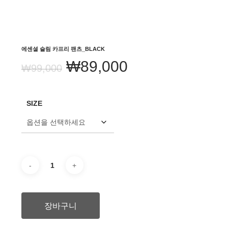
에센셜 슬림 카프리 팬츠_BLACK
원
현
₩
89,000
₩
99,000
래
재
가
가
SIZE
격:
격:
₩99,000.
₩89,000.
장바구니