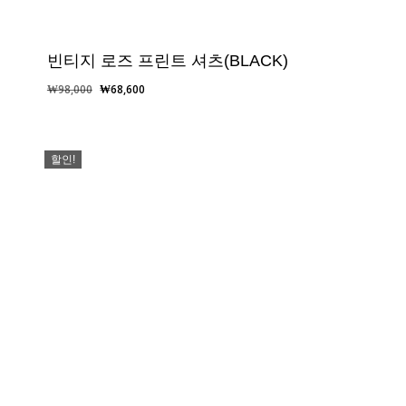
빈티지 로즈 프린트 셔츠(BLACK)
원
현
₩
98,000
₩
68,600
래
재
가
가
격:
격:
할인!
₩98,000.
₩68,600.