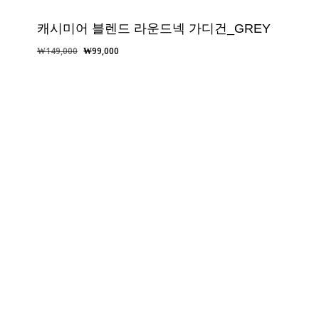
캐시미어 블렌드 라운드넥 가디건_GREY
원
현
₩
149,000
₩
99,000
래
재
가
가
격:
격:
₩149,000.
₩99,000.