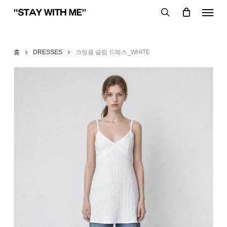
Skip
Menu
to
search
main
content
홈
DRESSES
크링클 슬립 드레스_WHITE