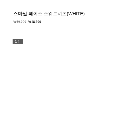
스마일 페이스 스웨트셔츠(WHITE)
원
현
₩
69,000
₩
48,300
래
재
가
가
격:
격:
할인!
₩69,000.
₩48,300.