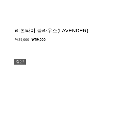
리본타이 블라우스(LAVENDER)
원
현
₩
89,000
₩
59,000
래
재
가
가
격:
격:
할인!
₩89,000.
₩59,000.