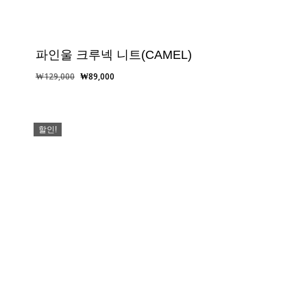
파인울 크루넥 니트(CAMEL)
원
현
₩
129,000
₩
89,000
래
재
가
가
격:
격:
할인!
₩129,000.
₩89,000.