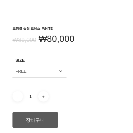
크링클 슬립 드레스_WHITE
원
현
₩
80,000
₩
89,000
래
재
가
가
SIZE
격:
격:
₩89,000.
₩80,000.
장바구니