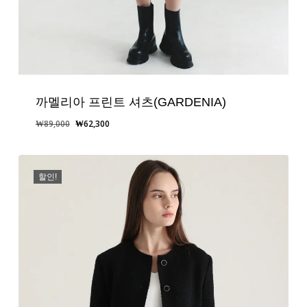
까멜리아 프린트 셔츠(GARDENIA)
원
현
₩
89,000
₩
62,300
래
재
가
가
격:
격:
할인!
₩89,000.
₩62,300.