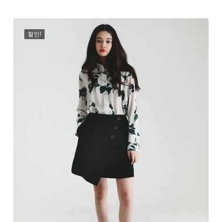
래
재
가
가
격:
격:
할인!
₩129,000.
₩89,000.