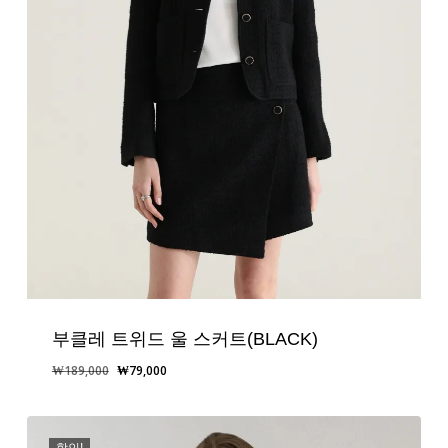
부클레 트위드 울 스커트(BLACK)
원
현
₩
189,000
₩
79,000
래
재
가
가
격:
격:
할인!