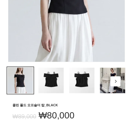
클린 폴드 오프숄더 탑_BLACK
원
현
₩
80,000
₩
89,000
래
재
가
가