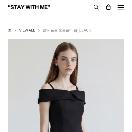
Skip
Menu
to
search
main
content
홈
VIEW ALL
클린 폴드 오프숄더 탑_BLACK