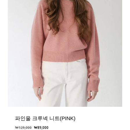
파인울 크루넥 니트(PINK)
원
현
₩
129,000
₩
89,000