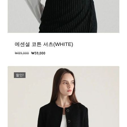
에센셜 코튼 셔츠(WHITE)
원
현
₩
89,000
₩
59,000
래
재
가
가
격:
격:
할인!
₩89,000.
₩59,000.