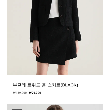
부클레 트위드 울 스커트(BLACK)
원
현
₩
189,000
₩
79,000
래
재
가
가
격:
격: