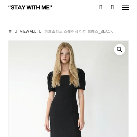
Skip
Menu
to
search
main
content
홈
VIEW ALL
퍼프슬리브 스퀘어넥 미디 드레스_BLACK