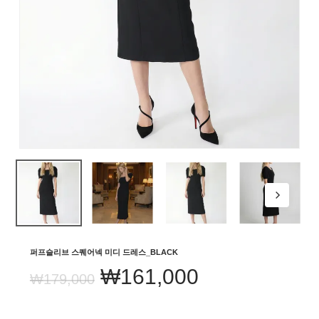
퍼프슬리브 스퀘어넥 미디 드레스_BLACK
원
현
₩
161,000
₩
179,000
래
재
가
가