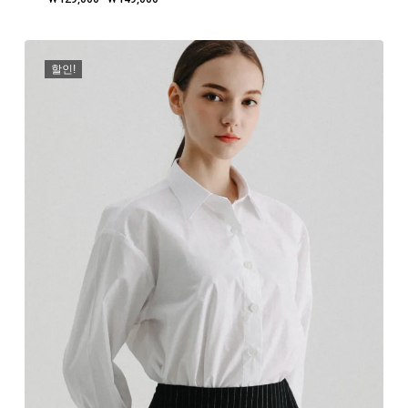
격
범
위:
할인!
₩129,000~₩149,000