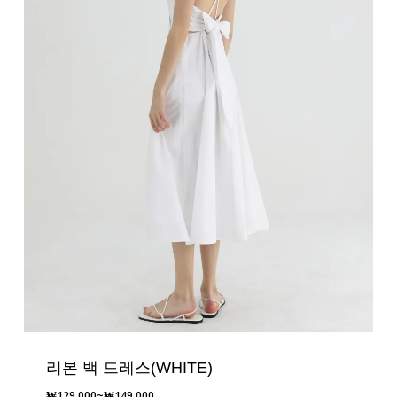
리본 백 드레스(WHITE)
가
₩
129,000
~
₩
149,000