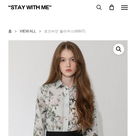
Skip
Menu
to
search
main
content
홈
VIEW ALL
로즈바인 블라우스(MINT)