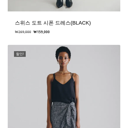
스위스 도트 시폰 드레스(BLACK)
원
현
₩
269,000
₩
159,000
래
재
가
가
격:
격:
할인!
₩269,000.
₩159,000.