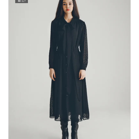
₩69,000.
₩48,300.