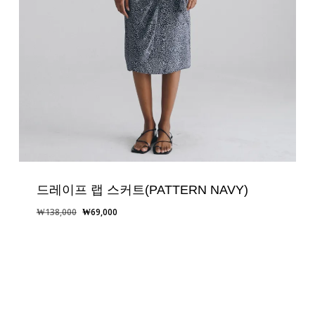
드레이프 랩 스커트(PATTERN NAVY)
원
현
₩
138,000
₩
69,000
래
재
가
가
격:
격:
₩138,000.
₩69,000.