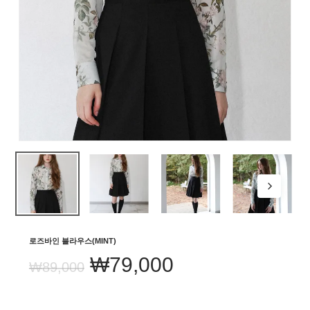
로즈바인 블라우스(MINT)
원
현
₩
79,000
₩
89,000
래
재
가
가