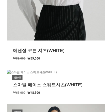
에센셜 코튼 셔츠(WHITE)
원
현
₩
89,000
₩
59,000
래
재
가
가
격:
격:
할인!
₩89,000.
₩59,000.
스마일 페이스 스웨트셔츠(WHITE)
원
현
₩
69,000
₩
48,300
래
재
가
가
격:
격:
할인!