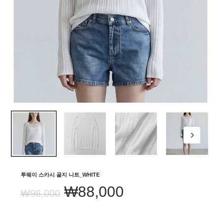
투웨이 스카시 골지 니트_WHITE
원
현
₩
88,000
₩
98,000
래
재
가
가