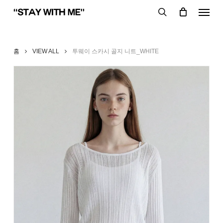
Skip
Menu
to
search
main
content
홈
VIEW ALL
투웨이 스카시 골지 니트_WHITE