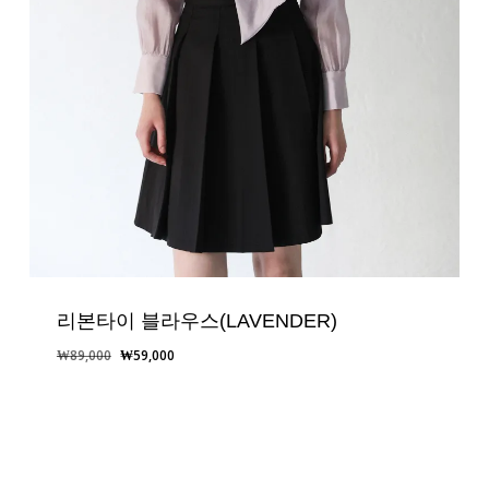
리본타이 블라우스(LAVENDER)
원
현
₩
89,000
₩
59,000
래
재
가
가
격:
격:
₩89,000.
₩59,000.