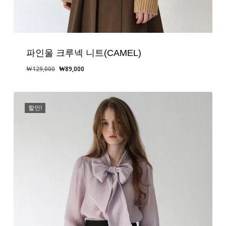
파인울 크루넥 니트(CAMEL)
원
현
₩
129,000
₩
89,000
래
재
가
가
격:
격:
할인!
₩129,000.
₩89,000.