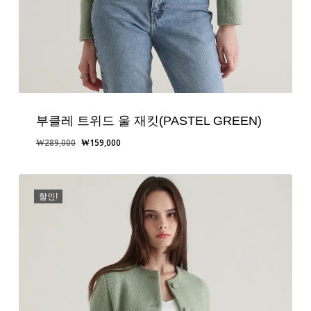
부클레 트위드 울 재킷(PASTEL GREEN)
원
현
₩
289,000
₩
159,000
래
재
가
가
격:
격:
할인!
₩289,000.
₩159,000.