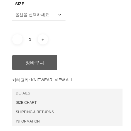
SIZE
격:
격:
₩98,000.
₩88,000.
장바구니
카테고리:
KNITWEAR
,
VIEW ALL
DETAILS
SIZE CHART
SHIPPING & RETURNS
INFORMATION