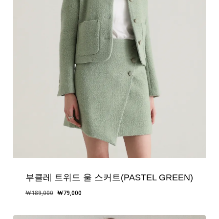
부클레 트위드 울 스커트(PASTEL GREEN)
원
현
₩
189,000
₩
79,000
래
재
가
가